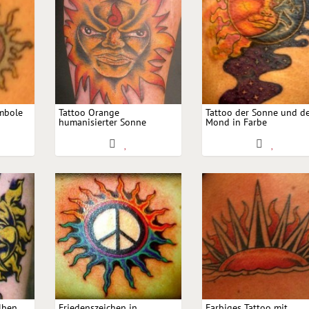
mbole
Tattoo Orange
Tattoo der Sonne und d
humanisierter Sonne
Mond in Farbe
lben
Friedenszeichen in
Farbiges Tattoo mit