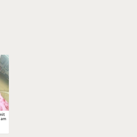
mit
 am