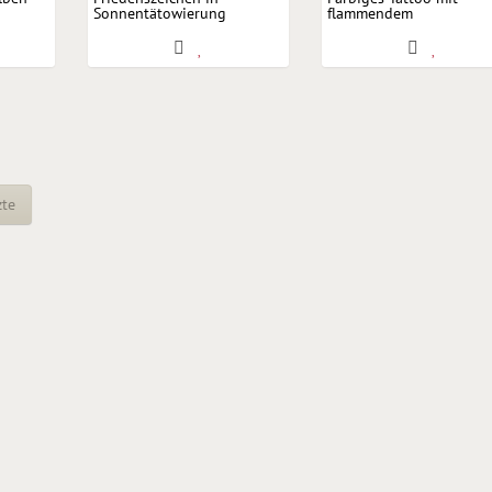
Sonnentätowierung
flammendem
Sonnenuntergang
zte