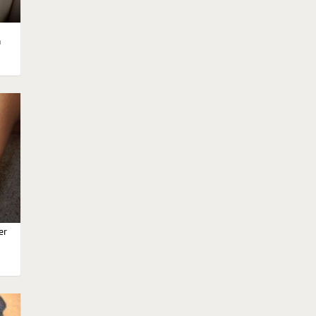
o
m
er