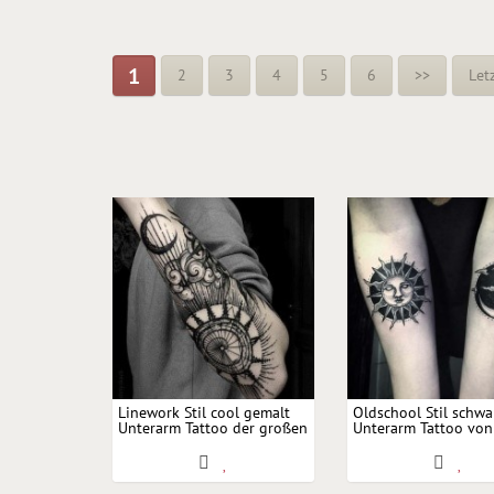
1
2
3
4
5
6
>>
Let
Linework Stil cool gemalt
Oldschool Stil schwa
Unterarm Tattoo der großen
Unterarm Tattoo vo
Sonne und Mond mit Wolke
und Mond