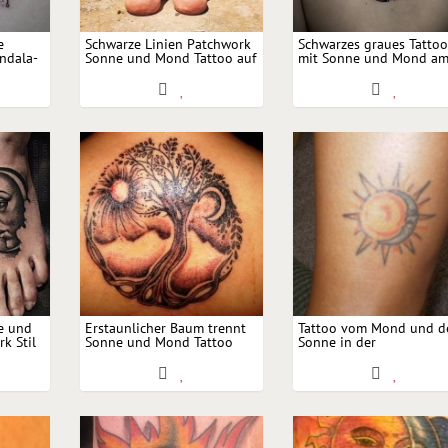
e
Schwarze Linien Patchwork
Schwarzes graues Tatto
ndala-
Sonne und Mond Tattoo auf
mit Sonne und Mond a
die Beine
Rücken
e und
Erstaunlicher Baum trennt
Tattoo vom Mond und d
k Stil
Sonne und Mond Tattoo
Sonne in der
Knöchelgegend