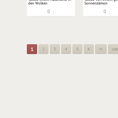
den Wolken
Sonnendämon
1
2
3
4
5
6
>>
Let