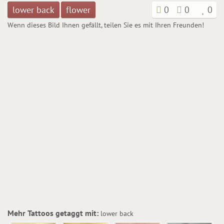
lower back
flower
0
0
0
Wenn dieses Bild Ihnen gefällt, teilen Sie es mit Ihren Freunden!
Mehr Tattoos getaggt mit:
lower back