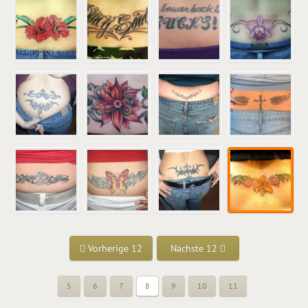
Vorherige 12
Nächste 12
5
6
7
8
9
10
11