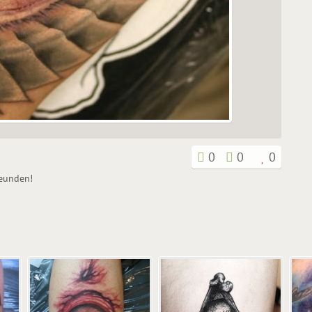
0
0
0
reunden!