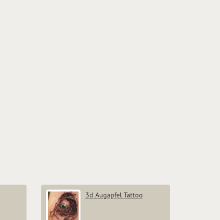
3d Augapfel Tattoo