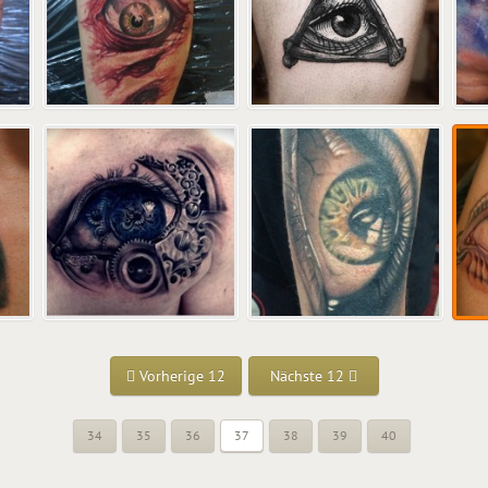
Vorherige 12
Nächste 12
34
35
36
37
38
39
40