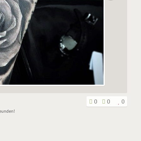
0
0
0
reunden!