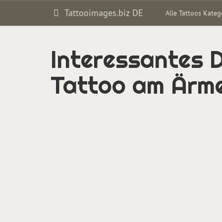
Tattooimages.biz DE
Alle Tattoos Kate
Interessantes 
Tattoo am Ärme