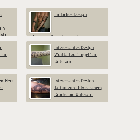
es
Einfaches Design
eln
 als
schwarzweiße polynesische
Verzierungen Tattoo am Ärmel
gn
Interessantes Design
 für
Worttattoo "Engel" am
Unterarm
en-Herz
Interessantes Design
er
Tattoo von chinesischem
Drache am Unterarm