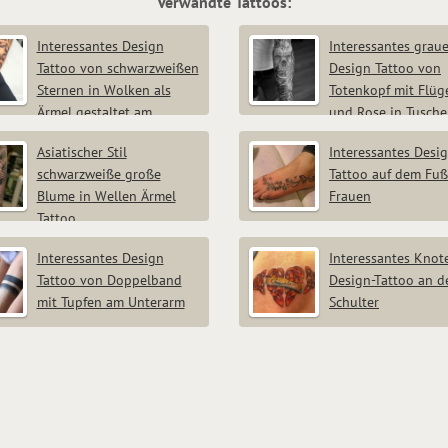
Verwandte Tattoos:
Interessantes Design
Interessantes grau
Tattoo von schwarzweißen
Design Tattoo von
Sternen in Wolken als
Totenkopf mit Flüg
Ärmel gestaltet am
und Rose in Tusche
rm
Ärmel gestaltet am Unterarm
Asiatischer Stil
Interessantes Desi
schwarzweiße große
Tattoo auf dem Fuß
Blume in Wellen Ärmel
Frauen
Tattoo
Interessantes Design
Interessantes Knot
Tattoo von Doppelband
Design-Tattoo an d
mit Tupfen am Unterarm
Schulter