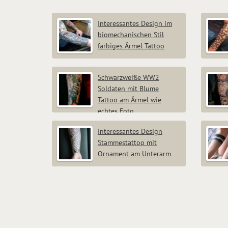
Interessantes Design im
biomechanischen Stil
farbiges Ärmel Tattoo
Untera
Schwarzweiße WW2
Soldaten mit Blume
Tattoo am Ärmel wie
echtes Foto
Interessantes Design
Stammestattoo mit
Ornament am Unterarm