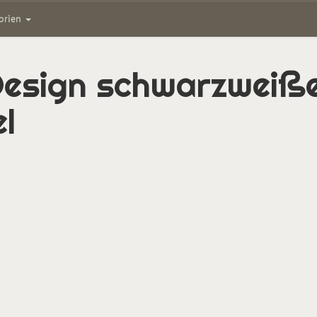
gorien
Design schwarzweiße
l