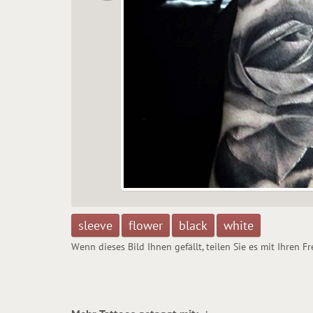
sleeve
flower
black
white
Wenn dieses Bild Ihnen gefällt, teilen Sie es mit Ihren F