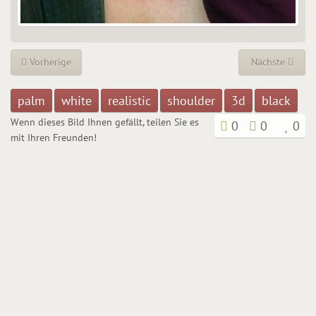
Vorherige
Nächste
palm
white
realistic
shoulder
3d
black
Wenn dieses Bild Ihnen gefällt, teilen Sie es
0
0
0
mit Ihren Freunden!