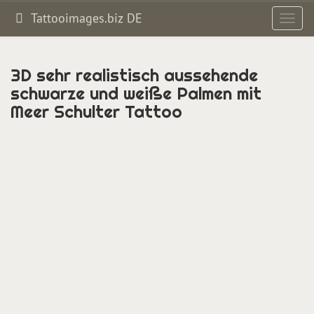
Tattooimages.biz DE
Toggl
navig
3D sehr realistisch aussehende
schwarze und weiße Palmen mit
Meer Schulter Tattoo