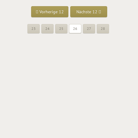
Vorherige 12
Nächste 12
23
24
25
26
27
28