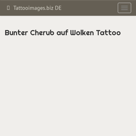
Tattooimages.biz DE
Toggl
navig
Bunter Cherub auf Wolken Tattoo