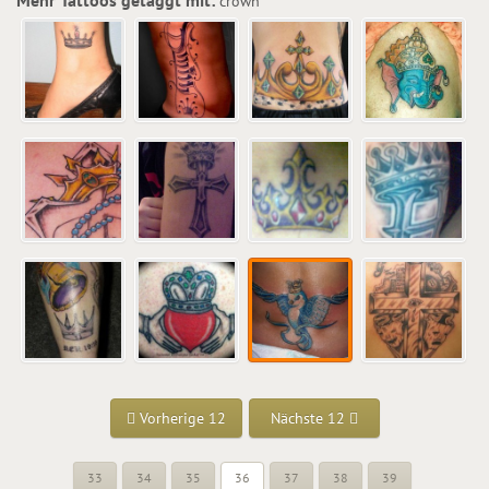
crown
Vorherige 12
Nächste 12
33
34
35
36
37
38
39