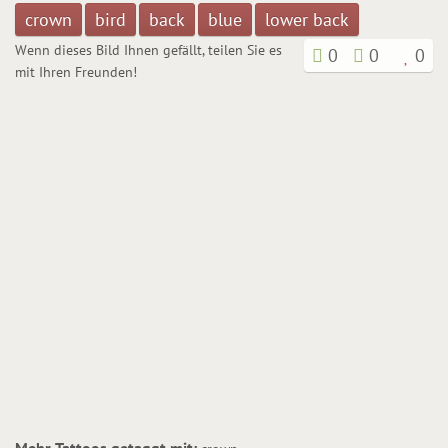
crown
bird
back
blue
lower back
Wenn dieses Bild Ihnen gefällt, teilen Sie es
0
0
0
mit Ihren Freunden!
Mehr Tattoos getaggt mit: